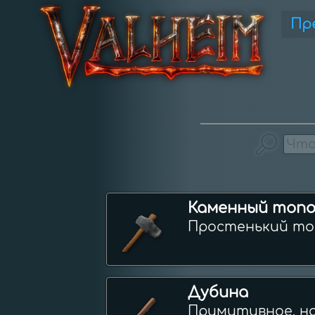
Пр
Каменный топ
Простенький топ
Дубина
Примитивное, но