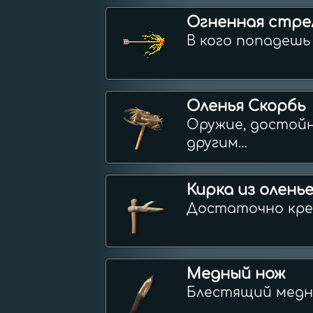
Огненная стре
В кого попадешь
Оленья Скорбь
Оружие, достойн
другим…

▪️Лучшее оружие 
Кирка из олень
и стены!
Достаточно кре
Медный нож
Блестящий медн