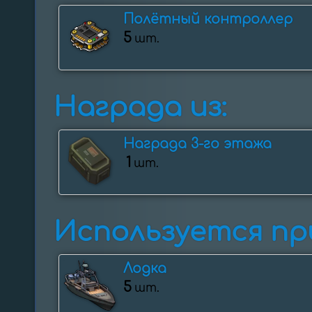
Полётный контроллер
5
шт.
Награда из:
Награда 3-го этажа
1
шт.
Используется при
Лодка
5
шт.