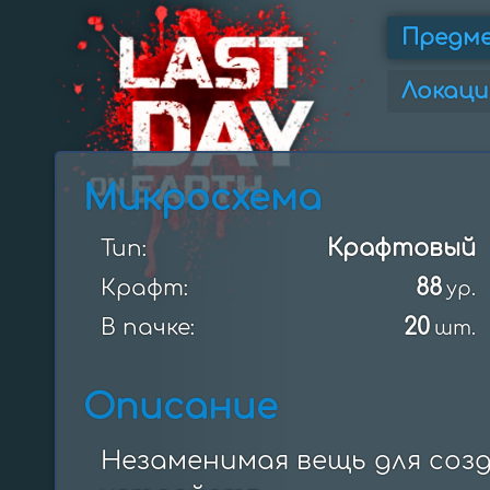
Предм
Локаци
Микросхема
Крафтовый
Тип:
88
Крафт:
ур.
20
В пачке:
шт.
Описание
Незаменимая вещь для созд