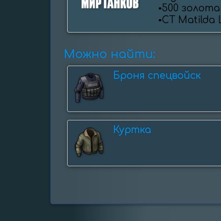
▪️500 золота
▪️СТ Matilda
Можно найти:
Броня спецвойск
Куртка