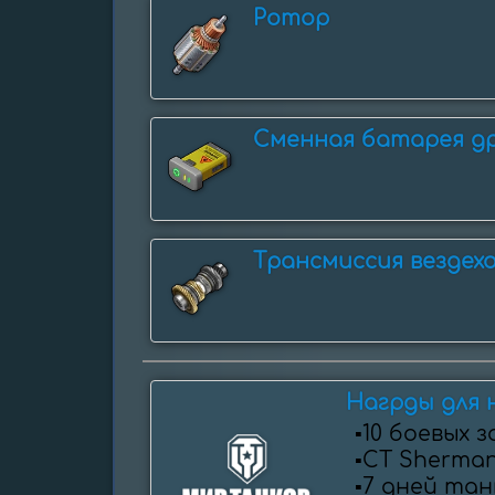
Ротор
Сменная батарея д
Трансмиссия вездех
Нагрды для 
▪️10 боевых 
▪️СТ Sherman
▪️7 дней та