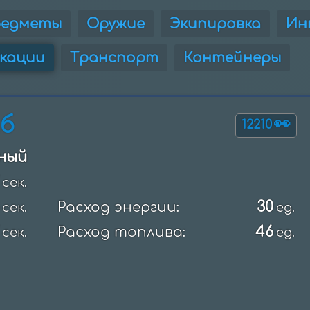
редметы
Оружие
Экипировка
Ин
кации
Транспорт
Контейнеры
б
👀
12210
ный
сек.
30
Расход энергии:
сек.
ед.
46
Расход топлива:
сек.
ед.