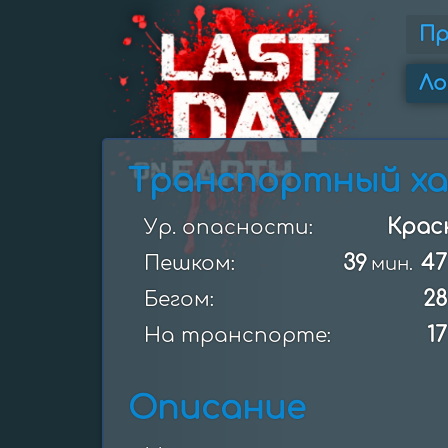
П
Ло
Транспортный ха
Крас
Ур. опасности:
39
47
Пешком:
мин.
28
Бегом:
17
На транспорте:
Описание