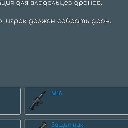
ия для владельцев дронов.

ю, игрок должен собрать дрон.
M16
Защитник