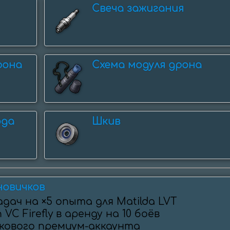
Свеча зажигания
рона
Схема модуля дрона
ода
Шкив
новичков
задач на ×5 опыта для Matilda LVT

 VC Firefly в аренду на 10 боёв

нкового премиум-аккаунта
