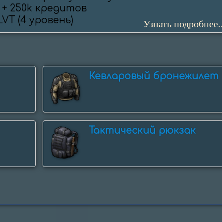
 + 250k кредитов

 LVT (4 уровень)
Узнать подробнее..
Кевларовый бронежилет
Тактический рюкзак