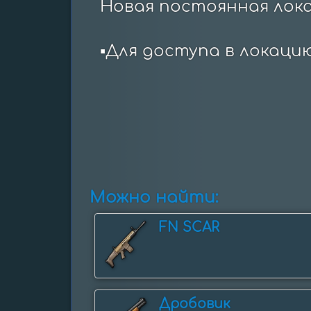
Новая постоянная локац
▪️Для доступа в локаци
Можно найти:
FN SCAR
Дробовик