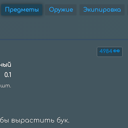
Предметы
Оружие
Экипировка
👀
4984
ный
0.1
шт.
бы вырастить бук.