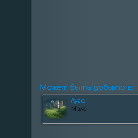
Может быть добыто в:
Луга
Мало