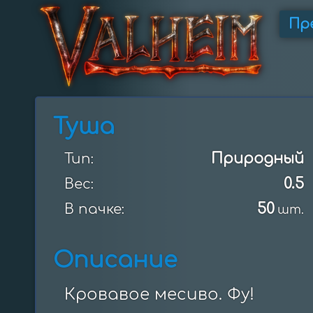
Пр
Туша
Природный
Тип:
0.5
Вес:
50
В пачке:
шт.
Описание
Кровавое месиво. Фу!