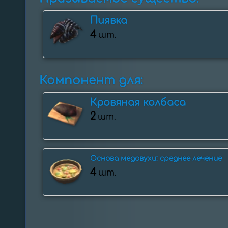
Пиявка
4
шт.
Компонент для:
Кровяная колбаса
2
шт.
Основа медовухи: среднее лечение
4
шт.