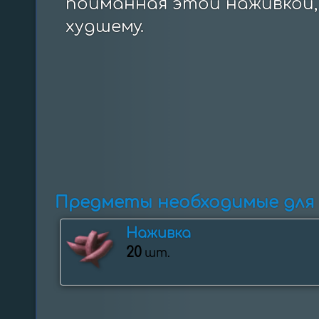
пойманная этой наживкой, 
худшему.
Предметы необходимые для
Наживка
20
шт.