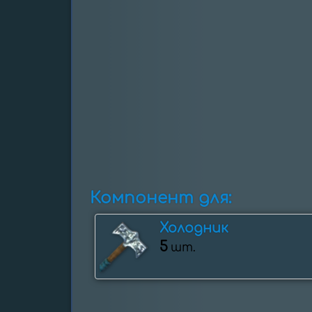
Компонент для:
Холодник
5
шт.