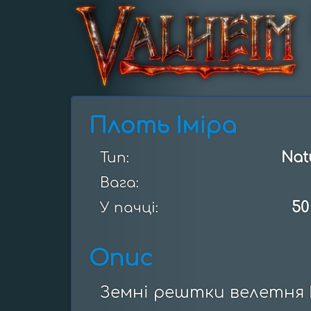
Плоть Іміра
Nat
Тип:
Вага:
50
У пачці:
Опис
Земні рештки велетня І