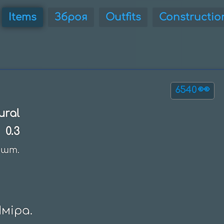
Items
Зброя
Outfits
Constructio
👀
6540
ural
0.3
шт.
міра.